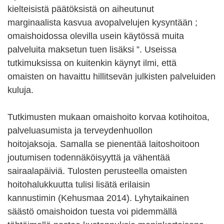
kielteisistä päätöksistä on aiheutunut
marginaalista kasvua avopalvelujen kysyntään ;
omaishoidossa olevilla usein käytössä muita
palveluita maksetun tuen lisäksi ”. Useissa
tutkimuksissa on kuitenkin käynyt ilmi, että
omaisten on havaittu hillitsevän julkisten palveluiden
kuluja.
Tutkimusten mukaan omaishoito korvaa kotihoitoa,
palveluasumista ja terveydenhuollon
hoitojaksoja. Samalla se pienentää laitoshoitoon
joutumisen todennäköisyyttä ja vähentää
sairaalapäiviä. Tulosten perusteella omaisten
hoitohalukkuutta tulisi lisätä erilaisin
kannustimin (Kehusmaa 2014). Lyhytaikainen
säästö omaishoidon tuesta voi pidemmällä