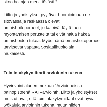
sitoo hoitajaa merkittävästi.”.
Liitto ja yhdistykset pyytävät huomioimaan ne
sitovassa ja raskaassa olevat
omaishoitoperheet, jotka eivät täytä tuen
myöntämisen perusteita tai eivät halua hakea
omaishoidon tukea. Myös nämä omaishoitoperheet
tarvitsevat vapaata Sosiaalihuoltolain
mukaisesti.
Toimintakykymittarit arvioinnin tukena
Hyvinvointialueen mukaan ”Arvioinneissa
painopisteenä RAI –arviointi”. Liitto ja yhdistykset
muistuttavat, että toimintakykymittarit ovat hyviä
työkaluja arvioinnin tukena, mutta niiden