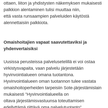
ottaen, liiton ja yhdistysten näkemyksen mukaisesti
palkkion alentaminen tulisi muuttaa niin,
että vasta runsaampien palveluiden käytöstä
alennettaisiin palkkiota.
Omaishoitajien vapaat saavutettaviksi ja
yhdenvertaisiksi
Uusissa perusteissa palvelusetelillä ei voi ostaa
virkistysvapaita, vaan palvelu järjestetään
hyvinvointialueen omana tuotantona.
Hyvinvointialueen oman tuotannon tulee vastata
omaishoitoperheiden tarpeisiin Sote-järjestämislain
mukaisesti ”Hyvinvointialueella on
oltava järjestämisvastuunsa toteuttamisen
edellyttämä riittävä oma palvelutuotanto”.