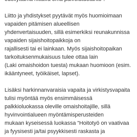
Liitto ja yhdistykset pyytävät myös huomioimaan
vapaiden pitämisen alueellisen
yhdenvertaisuuden, sillä esimerkiksi reunakunnissa
vapaiden sijaishoitopaikkoja on
rajallisesti tai ei lainkaan. Myös sijaishoitopaikan
tarkoituksenmukaisuus tulee ottaa lain
(Laki omaishoidon tuesta) mukaan huomioon (esim.
ikääntyneet, työikäiset, lapset).
Lisäksi harkinnanvaraisia vapaita ja virkistysvapaita
tulisi myöntää myös ensimmäisessä
palkkioluokassa oleville omaishoitajille, sillä
hyvinvointialueen myöntämisperusteiden
mukaan kyseisessä luokassa ”Hoitotyö on vaativaa
ja fyysisesti ja/tai psyykkisesti raskasta ja