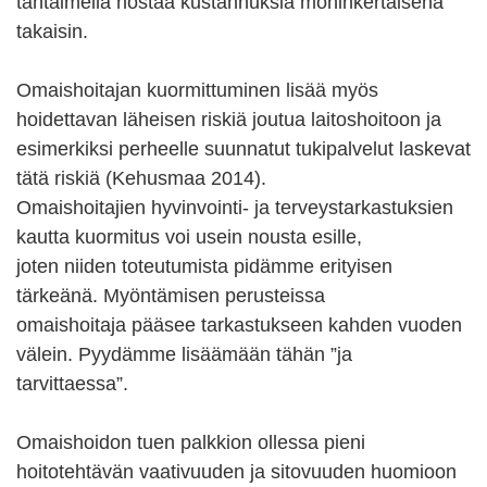
tähtäimellä nostaa kustannuksia moninkertaisena
takaisin.
Omaishoitajan kuormittuminen lisää myös
hoidettavan läheisen riskiä joutua laitoshoitoon ja
esimerkiksi perheelle suunnatut tukipalvelut laskevat
tätä riskiä (Kehusmaa 2014).
Omaishoitajien hyvinvointi- ja terveystarkastuksien
kautta kuormitus voi usein nousta esille,
joten niiden toteutumista pidämme erityisen
tärkeänä. Myöntämisen perusteissa
omaishoitaja pääsee tarkastukseen kahden vuoden
välein. Pyydämme lisäämään tähän ”ja
tarvittaessa”.
Omaishoidon tuen palkkion ollessa pieni
hoitotehtävän vaativuuden ja sitovuuden huomioon