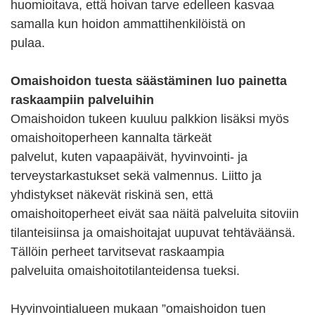
huomioitava, että hoivan tarve edelleen kasvaa
samalla kun hoidon ammattihenkilöistä on
pulaa.
Omaishoidon tuesta säästäminen luo painetta
raskaampiin palveluihin
Omaishoidon tukeen kuuluu palkkion lisäksi myös
omaishoitoperheen kannalta tärkeät
palvelut, kuten vapaapäivät, hyvinvointi- ja
terveystarkastukset sekä valmennus. Liitto ja
yhdistykset näkevät riskinä sen, että
omaishoitoperheet eivät saa näitä palveluita sitoviin
tilanteisiinsa ja omaishoitajat uupuvat tehtäväänsä.
Tällöin perheet tarvitsevat raskaampia
palveluita omaishoitotilanteidensa tueksi.
Hyvinvointialueen mukaan ”omaishoidon tuen